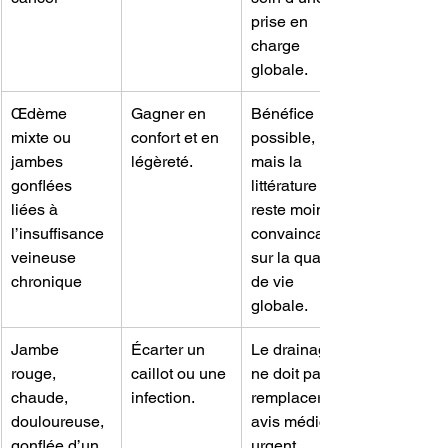
prise en 
charge 
globale.
Œdème 
Gagner en 
Bénéfice 
mixte ou 
confort et en 
possible, 
jambes 
légèreté.
mais la 
gonflées 
littérature 
liées à 
reste moins 
l’insuffisance 
convaincante 
veineuse 
sur la qualité 
chronique
de vie 
globale.
Jambe 
Écarter un 
Le drainage 
rouge, 
caillot ou une 
ne doit pas 
chaude, 
infection.
remplacer un 
douloureuse, 
avis médical 
gonflée d’un 
urgent. 