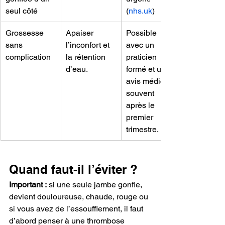
seul côté
(
nhs.uk
)
Grossesse 
Apaiser 
Possible 
sans 
l’inconfort et 
avec un 
complication
la rétention 
praticien 
d’eau.
formé et un 
avis médical, 
souvent 
après le 
premier 
trimestre.
Quand faut-il l’éviter ?
Important :
 si une seule jambe gonfle, 
devient douloureuse, chaude, rouge ou 
si vous avez de l’essoufflement, il faut 
d’abord penser à une thrombose 