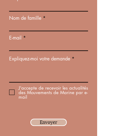
visage, drainage et
nombre de séa
détente
Nom de famille
E-mail
Expliquez-moi votre demande
J'accepte de recevoir les actualités
des Mouvements de Marine par e-
mail
Envoyer