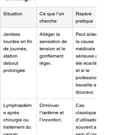
Situation
Ce que l’on 
Repère 
cherche
pratique
Jambes 
Alléger la 
Peut aider si 
lourdes en fin 
sensation de 
la cause 
de journée, 
tension et le 
médicale 
station 
gonflement 
sérieuse a 
debout 
léger.
été écartée 
prolongée
et si le 
professionnel 
travaille en 
douceur.
Lymphœdèm
Diminuer 
Cas 
e après 
l’œdème et 
classique 
chirurgie ou 
l’inconfort.
d’utilisation, 
traitement du 
souvent au 
cancer
sein d’une 