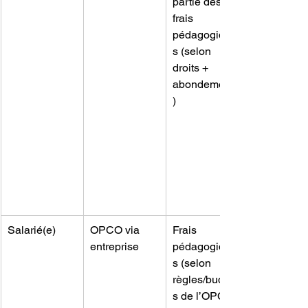
partie des 
frais 
pédagogique
s (selon 
droits + 
abondements
)
Salarié(e)
OPCO via 
Frais 
entreprise
pédagogique
s (selon 
règles/budget
s de l’OPCO 