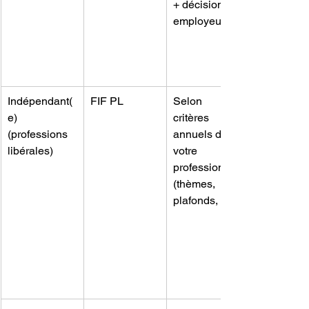
+ décision 
employeur)
Indépendant(
FIF PL
Selon 
e) 
critères 
(professions 
annuels de 
libérales)
votre 
profession 
(thèmes, 
plafonds, etc.)