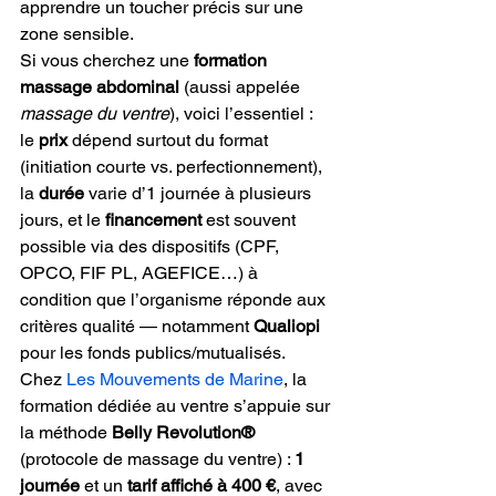
apprendre un toucher précis sur une 
zone sensible.
Si vous cherchez une 
formation 
massage abdominal
 (aussi appelée 
massage du ventre
), voici l’essentiel : 
le 
prix
 dépend surtout du format 
(initiation courte vs. perfectionnement), 
la 
durée
 varie d’1 journée à plusieurs 
jours, et le 
financement
 est souvent 
possible via des dispositifs (CPF, 
OPCO, FIF PL, AGEFICE…) à 
condition que l’organisme réponde aux 
critères qualité — notamment 
Qualiopi
pour les fonds publics/mutualisés.
Chez 
Les Mouvements de Marine
, la 
formation dédiée au ventre s’appuie sur 
la méthode 
Belly Revolution®
(protocole de massage du ventre) : 
1 
journée
 et un 
tarif affiché à 400 €
, avec 