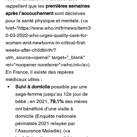
rappellent que les 
premières semaines 
après l’accouchement
 sont décisives 
pour la santé physique et mentale.
 (<a 
href="https://www.who.int/fr/news/item/3
0-03-2022-who-urges-quality-care-for-
women-and-newborns-in-critical-first-
weeks-after-childbirth/?
utm_source=openai" target="_blank" 
rel="noopener noreferrer">who.int</a>) 
En France, il existe des repères 
médicaux utiles :
Suivi à domicile
 possible par une 
sage-femme jusqu’au 12e jour de 
bébé ; en 2021, 
79,1%
 des mères 
ont bénéficié d’une visite à 
domicile (Enquête nationale 
périnatale 2021 relayée par 
l’Assurance Maladie).
 (<a 