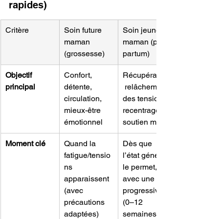
rapides)
Critère
Soin future 
Soin jeune 
maman 
maman (post-
(grossesse)
partum)
Objectif 
Confort, 
Récupération,
principal
détente, 
 relâchement 
circulation, 
des tensions, 
mieux-être 
recentrage, 
émotionnel
soutien moral
Moment clé
Quand la 
Dès que 
fatigue/tensio
l’état général 
ns 
le permet, 
apparaissent 
avec une 
(avec 
progressivité 
précautions 
(0–12 
adaptées)
semaines)