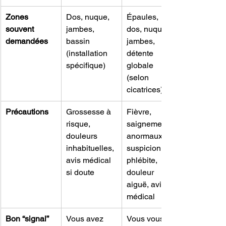
Zones 
Dos, nuque, 
Épaules, 
souvent 
jambes, 
dos, nuque, 
demandées
bassin 
jambes, 
(installation 
détente 
spécifique)
globale 
(selon 
cicatrices)
Précautions
Grossesse à 
Fièvre, 
risque, 
saignements 
douleurs 
anormaux, 
inhabituelles, 
suspicion 
avis médical 
phlébite, 
si doute
douleur 
aiguë, avis 
médical
Bon “signal” 
Vous avez 
Vous vous 