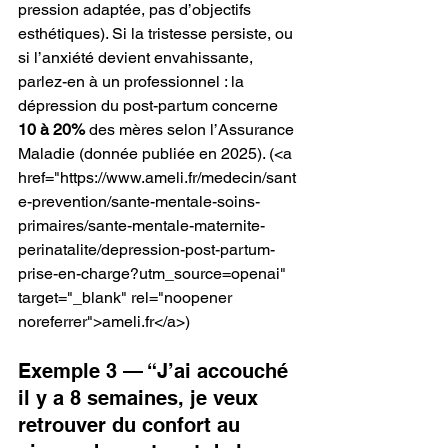
pression adaptée, pas d’objectifs 
esthétiques). Si la tristesse persiste, ou 
si l’anxiété devient envahissante, 
parlez-en à un professionnel : la 
dépression du post-partum concerne 
10 à 20%
 des mères selon l’Assurance 
Maladie (donnée publiée en 2025).
 (<a 
href="https://www.ameli.fr/medecin/sant
e-prevention/sante-mentale-soins-
primaires/sante-mentale-maternite-
perinatalite/depression-post-partum-
prise-en-charge?utm_source=openai" 
target="_blank" rel="noopener 
noreferrer">ameli.fr</a>) 
Exemple 3 — “J’ai accouché 
il y a 8 semaines, je veux 
retrouver du confort au 