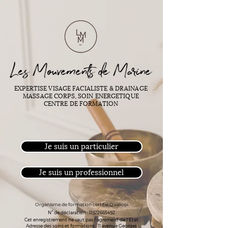
Les Mouvements de Marine
EXPERTISE VISAGE FACIALISTE & DRAINAGE
MASSAGE CORPS, SOIN ENERGETIQUE
CENTRE DE FORMATION
Je suis un particulier
Je suis un professionnel
Organisme de formation certifié Qualiopi
N° de déclaration :
11922665492
Cet enregistrement ne vaut pas l'agrément de l'Etat
Adresse des soins et formations : 11 avenue Georges