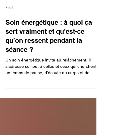
7 juil.
Soin énergétique : à quoi ça
sert vraiment et qu’est-ce
qu’on ressent pendant la
séance ?
Un soin énergétique invite au relâchement. Il
s’adresse surtout à celles et ceux qui cherchent
un temps de pause, d’écoute du corps et de
détente, sans massage ni manipulation profonde.
La fiche du NCCIH sur le Reiki décrit justement
une approche complémentaire où le praticien
travaille avec les mains posées légèrement sur ou
au-dessus de la personne. Concrètement, on peut
ressentir de la chaleur, des picotements, une
sensation de flottement ou, au contraire,