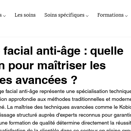
s ⌵
Les soins
Soins spécifiques ⌵
Formations ⌵
acial anti-âge : quelle
n pour maîtriser les
es avancées ?
 facial anti-âge représente une spécialisation technique
ion approfondie aux méthodes traditionnelles et modern
né. La maîtrise des techniques avancées comme le Kobid
sage structuré auprès d'experts reconnus pour garantir 
une formation de qualité détermine directement la réussi
 satisfaction de la clientèle dans ce secteur en pleine ex