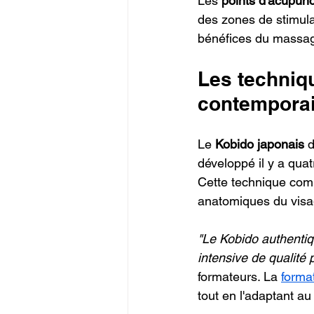
Les 
points d'acupunc
des zones de stimulat
bénéfices du massage 
Les techniqu
contempora
Le 
Kobido japonais
 
développé il y a quat
Cette technique comb
anatomiques du visa
"Le Kobido authentiq
intensive de qualité 
formateurs. La 
forma
tout en l'adaptant au