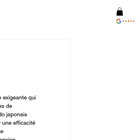
 exigeante qui 
es de 
o japonais 
une efficacité 
te 
pansion.