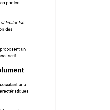
ues par les 
t limiter les 
ion des 
 proposent un 
el actif.
olument
écessitant une 
aractéristiques 