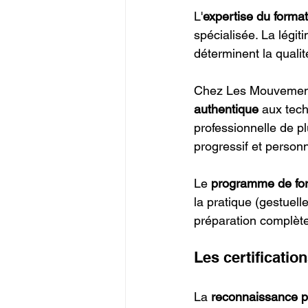
L'
expertise du forma
spécialisée. La légit
déterminent la quali
Chez Les Mouvements
authentique
 aux tec
professionnelle de p
progressif et personn
Le 
programme de fo
la pratique (gestuell
préparation complète 
Les certificatio
La 
reconnaissance p