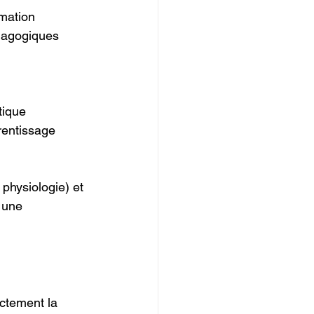
rmation 
édagogiques 
 
tique 
rentissage 
 physiologie) et 
 une 
ectement la 