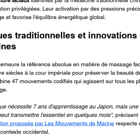
ture faciaux
 identifiés par la médecine traditionnelle chin
ion privilégiées. Leur activation par des pressions précis
et favorise l'équilibre énergétique global.
es traditionnelles et innovations 
ines
demeure la référence absolue en matière de massage faci
re siècles à la cour impériale pour préserver la beauté d
ine 47 mouvements codifiés qui agissent sur tous les p
ge.
ue nécessite 7 ans d'apprentissage au Japon, mais une 
peut transmettre l'essentiel en quelques mois"
, précisent
tion proposée par Les Mouvements de Marine
 respecte c
 contexte occidental.