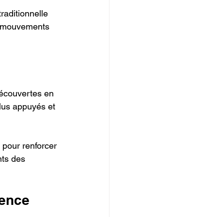
raditionnelle 
es mouvements 
découvertes en 
lus appuyés et 
 pour renforcer 
ts des 
lence