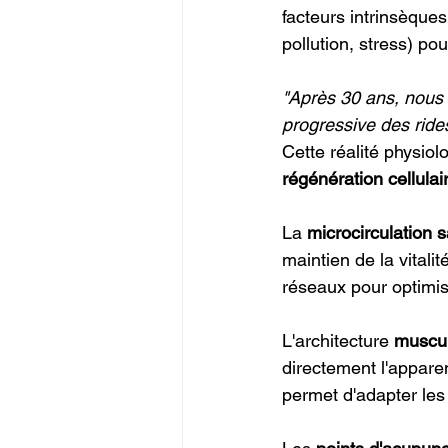
facteurs intrinsèque
pollution, stress) po
"Après 30 ans, nous 
progressive des rides
Cette réalité physiol
régénération cellulai
La 
microcirculation 
maintien de la vital
réseaux pour optimiser
L'architecture 
muscul
directement l'appar
permet d'adapter les 