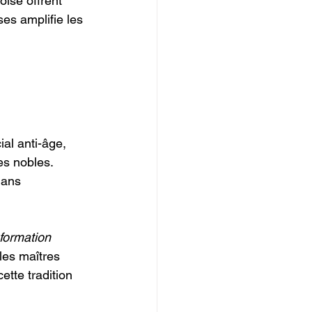
oise offrent 
es amplifie les 
al anti-âge, 
es nobles. 
lans 
formation 
 les maîtres 
ette tradition 