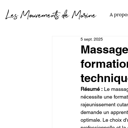
Les Mouvements de Marine
A propo
5 sept. 2025
Massage f
formatio
techniqu
Résumé :
 Le massage
nécessite une format
rajeunissement cuta
demande un apprentis
optimale. Le choix d'
professionnelle et la