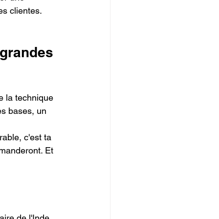
s clientes. 
 grandes 
e la technique 
es bases, un 
ble, c'est ta 
mmanderont. Et 
re de l'Inde. 