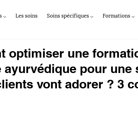
s ⌵
Les soins
Soins spécifiques ⌵
Formations ⌵
 optimiser une formati
 ayurvédique pour une 
clients vont adorer ? 3 c