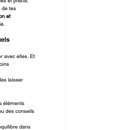
es et précis. 
 de tes 
on et 
dé.
uels
 avec elles. Et 
oins 
es laisser 
es éléments 
u des conseils 
équilibre dans 