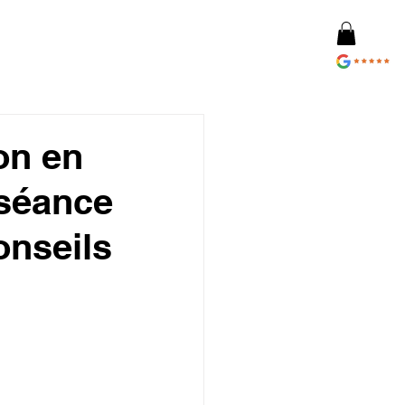
on en
séance
onseils