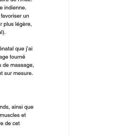
 indienne. 
 favoriser un 
 plus légère, 
l).
natal que j’ai 
age tourné 
es de massage, 
nt sur mesure.
nds, ainsi que 
 muscles et 
re de cet 