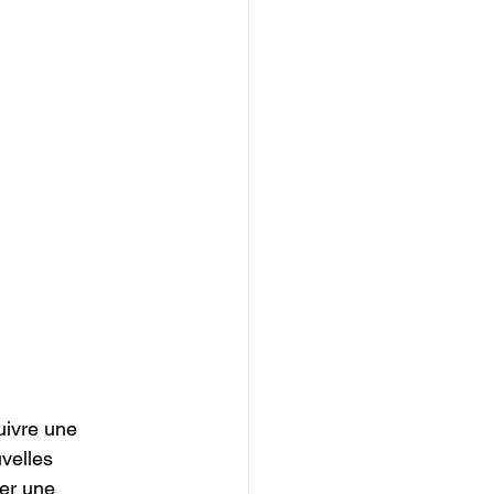
uivre une 
velles 
er une 