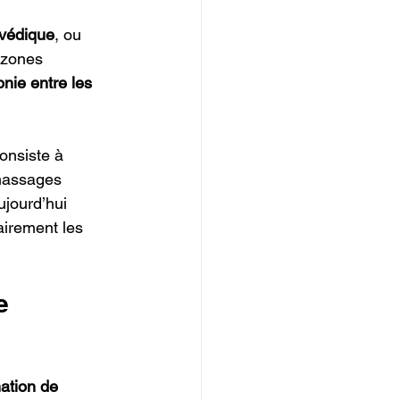
rvédique
, ou 
 zones 
onie entre les 
onsiste à 
massages 
ujourd’hui 
irement les 
e 
ation de 