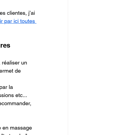
 clientes, j’ai 
 par ici toutes 
ires
 réaliser un 
permet de 
par la 
ions etc... 
 recommander, 
ne en massage 