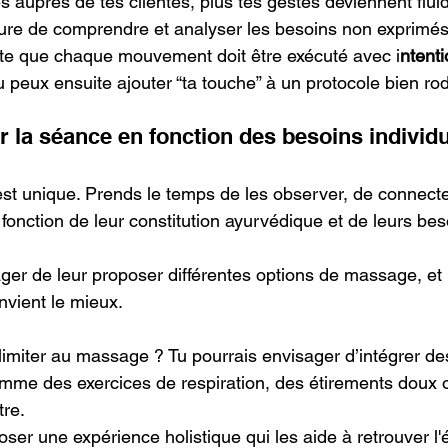
es auprès de tes clientes, plus tes gestes deviennent fluid
ure de comprendre et analyser les besoins non exprimés
ête que chaque mouvement doit être exécuté avec i
ntenti
tu peux ensuite ajouter “ta touche” à un protocole bien ro
r la séance en fonction des besoins individ
est unique. Prends le temps de les observer, de connecter
fonction de leur constitution ayurvédique et de leurs bes
ger de leur proposer différentes options de massage, et l
nvient le mieux. 
 limiter au massage ? Tu pourrais envisager d’intégrer d
me des exercices de respiration, des étirements doux o
re. 
oser une expérience holistique qui les aide à retrouver l'