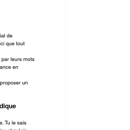
al de 
ci que tout 
t par leurs mots 
éance en 
 proposer un 
dique 
. Tu le sais 