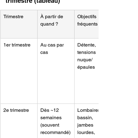
trimestre (tableau)
Trimestre
À partir de 
Objectifs 
quand ?
fréquents
1
er
 trimestre
Au cas par 
Détente, 
cas
tensions 
nuque/
épaules
2
e
 trimestre
Dès ~12 
Lombaires, 
semaines 
bassin, 
(souvent 
jambes 
recommandé)
lourdes, 