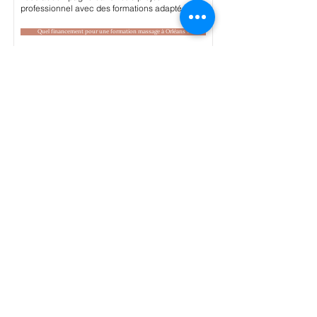
professionnel avec des formations adaptées.
Quel financement pour une formation massage à Orléans ?
Financement pour une formation
massage à Angers - trouvez votre
organisme - 2025 - LES MOUVEMENTS
DE MARINE
Vous souhaitez financer une formation massage
à Angers ? LES MOUVEMENTS DE MARINE
vous accompagne dans votre projet
professionnel avec des formations adaptées.
Quel financement pour une formation massage à Angers ?
Financement pour une formation
massage à Dijon - trouvez votre