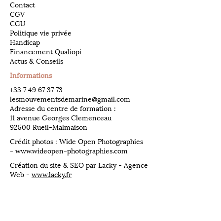
Contact
CGV
CGU
Politique vie privée
Handicap
Financement Qualiopi
Actus & Conseils
Informations
​+33
7 49 67 37 73
lesmouvementsdemarine@gmail.com
Adresse du centre de formation :
11 avenue Georges Clemenceau
92500 Rueil-Malmaison
Crédit photos : Wide Open Photographies
-
www.wideopen-photographies.com
Création du site & SEO par Lacky - Agence
Web -
www.lacky.fr