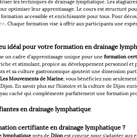
triser les techniques de drainage lymphatique. Les stagiair
pour optimiser leur apprentissage. Le cours est structuré pou
formation accessible et enrichissante pour tous. Pour décou
ée
. Chaque formation vise à offrir aux participants une expé
ieu idéal pour votre formation en drainage lymph
opose un cadre d'apprentissage unique pour une 
formation cert
riche et stimulant, propice au développement personnel et p
ts et sa culture gastronomique ajoutent une dimension parti
Les Mouvements de Marine
, vous bénéficiez non seulement 
Dijon. En savoir plus sur l'histoire et la culture de Dijon en
le joyau caché qui complémente parfaitement une formation pro
ifiantes en drainage lymphatique
rmation certifiante en drainage lymphatique ?
ge lymphatique
 près de 
Dijon
 est conçue pour s'adapter aux e