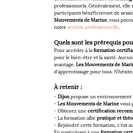
professionnels. Généralement, elle s
participants bénéficieront de sessi
Mouvements de Marine
, vous pouve
notre 
section professionnelle
.
Quels sont les prérequis pour
Pour accéder à la 
formation certifi
pour le bien-être et la santé. Aucu
avantage. 
Les Mouvements de Mari
d'apprentissage pour tous. N'hésite
À retenir :
- 
Dijon
 propose un environnement p
- 
Les Mouvements de Marine
 vous 
- Obtenez une 
certification recon
- La formation allie 
pratique et théo
- Rejoindre cette formation, c'est a
En participant à une 
formation cert