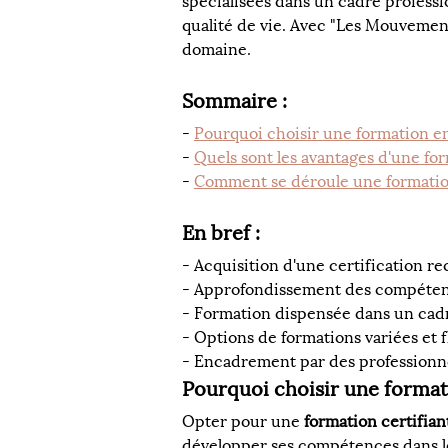
spécialisées dans un cadre professi
qualité de vie. Avec "Les Mouvement
domaine.
Sommaire :
- 
Pourquoi choisir une formation e
- 
Quels sont les avantages d'une fo
- 
Comment se déroule une formatio
En bref :
- Acquisition d'une certification r
- Approfondissement des compéten
- Formation dispensée dans un cadr
- Options de formations variées et f
- Encadrement par des professionn
Pourquoi choisir une format
Opter pour une 
formation certifia
développer ses compétences dans le