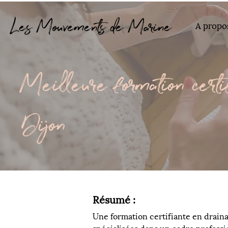
Les Mouvements de Marine
A propo
Meilleure formation certi
Dijon
Résumé : 
Une formation certifiante en drain