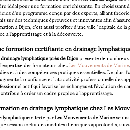
adre idéal pour une formation enrichissante. En choisissant 
ficiez d'un programme conçu par des experts, alliant théorie
 mis sur des techniques éprouvées et innovantes afin d'assur
mation à Dijon, c'est aussi profiter d'une ville "capitale de l
 à l'apprentissage et à la découverte.
ne formation certifiante en drainage lymphatique
n drainage lymphatique près de Dijon
 présente de nombreux a
 l’expertise des formateurs chez 
Les Mouvements de Marine
es et à des compétences pratiques essentielles. De plus, l’o
ugmente la confiance et l’attractivité professionnelle des a
ssionnel actif qui favorise les échanges et l'évolution de carr
 contribue à créer un cadre propice à l’apprentissage.
mation en drainage lymphatique chez Les Mouv
ge lymphatique
 offerte par 
Les Mouvements de Marine
 se dis
 session inclut des modules théoriques approfondis, suivis 