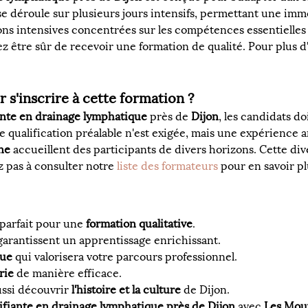
e déroule sur plusieurs jours intensifs, permettant une immer
ons intensives concentrées sur les compétences essentielles 
z être sûr de recevoir une formation de qualité. Pour plus d'
 s'inscrire à cette formation ?
ante en drainage lymphatique
 près de 
Dijon
, les candidats do
ne qualification préalable n'est exigée, mais une expérience 
ne
 accueillent des participants de divers horizons. Cette div
z pas à consulter notre 
liste des formateurs
 pour en savoir p
arfait pour une 
formation qualitative
.
garantissent un apprentissage enrichissant.
nue
 qui valorisera votre parcours professionnel.
rie
 de manière efficace.
ussi découvrir 
l'histoire et la culture
 de Dijon.
ifiante en drainage lymphatique près de Dijon
 avec 
Les Mou