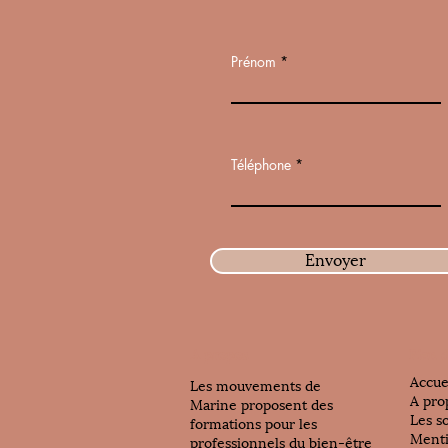
Prénom
Téléphone
Envoyer
A propos
Plan d
Accue
Les mouvements de
A pro
Marine proposent des
Les s
formations pour les
Menti
professionnels du bien-être