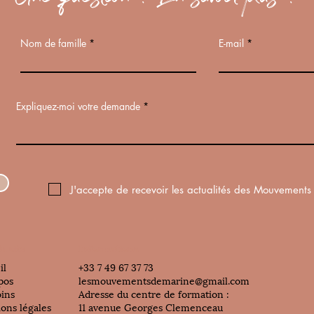
Nom de famille
E-mail
Expliquez-moi votre demande
J'accepte de recevoir les actualités des Mouvements
u site
Informations
il
​+33 7 49 67 37 73
pos
lesmouvementsdemarine@gmail.com
oins
Adresse du centre de formation :
ons légales
11 avenue Georges Clemenceau