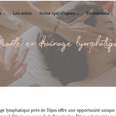
s ⌵
Les soins
Soins spécifiques ⌵
Formations ⌵
fiante en drainage lymphati
age lymphatique près de Dijon offre une opportunité unique