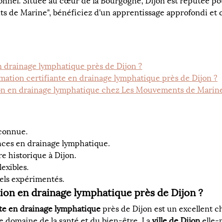
onnel. Située au cœur de la Bourgogne, Dijon est réputée pou
s de Marine", bénéficiez d'un apprentissage approfondi et c
n drainage lymphatique près de Dijon ?
rmation certifiante en drainage lymphatique près de Dijon ?
n en drainage lymphatique chez Les Mouvements de Marine
econnue.
ces en drainage lymphatique.
e historique à Dijon.
lexibles.
els expérimentés.
ion en drainage lymphatique près de Dijon ?
nte en drainage lymphatique
 près de Dijon est un excellent 
 domaine de la santé et du bien-être. La 
ville de Dijon
 elle