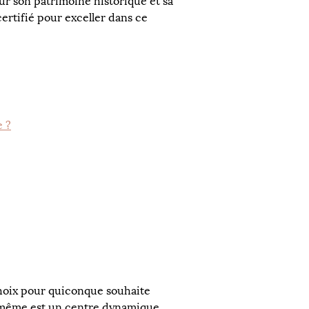
r son patrimoine historique et sa 
ertifié pour exceller dans ce 
 ?
choix pour quiconque souhaite 
-même est un centre dynamique 