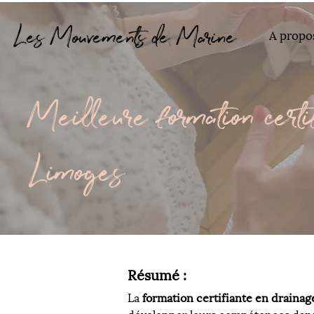
Les Mouvements de Marine
A propo
Meilleure formation certi
Limoges
Résumé : 
La 
formation certifiante en draina