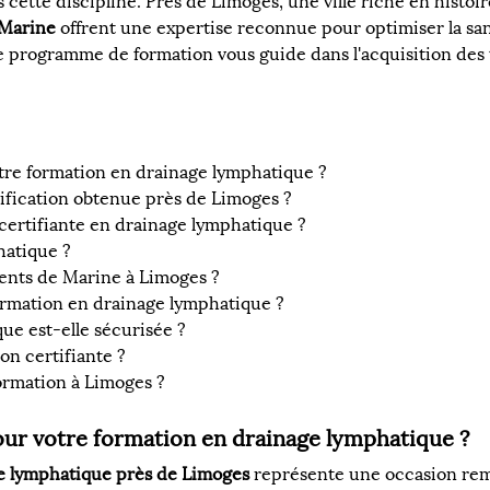
ette discipline. Près de Limoges, une ville riche en histoire
Marine
 offrent une expertise reconnue pour optimiser la sant
e programme de formation vous guide dans l'acquisition des 
tre formation en drainage lymphatique ?
rtification obtenue près de Limoges ?
certifiante en drainage lymphatique ?
hatique ?
nts de Marine à Limoges ?
ormation en drainage lymphatique ?
ue est-elle sécurisée ?
on certifiante ?
ormation à Limoges ?
ur votre formation en drainage lymphatique ?
ge lymphatique près de Limoges
 représente une occasion re