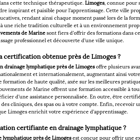
dans cette technique thérapeutique. 
Limoges
, connue pour s
re inspirant et paisible pour l'apprentissage. Cette ville pro
ucatives, rendant ainsi chaque moment passé lors de la forma
 à une riche tradition culturelle et à un environnement propi
vements de Marine
 sont fiers d'offrir des formations dans 
issage professionnel et découverte d'une ville unique.
la certification obtenue près de Limoges ?
 en drainage lymphatique près de Limoges
 offre plusieurs ava
 nationalement et internationalement, augmentant ainsi votre 
ne formation de haute qualité, axée sur les meilleures pratiq
ouvements de Marine offrent une formation accessible à tous
éficier d'une assistance personnalisée. En outre, être certifi
 des cliniques, des spas ou à votre compte. Enfin, recevoir 
que Limoges enrichit votre expérience d'apprentissage.
tion certifiante en drainage lymphatique ?
ge lymphatique près de Limoges
 est conçue pour offrir une 