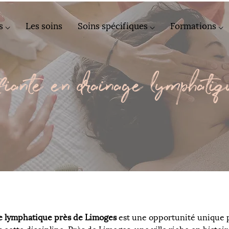
s ⌵
Les soins
Soins spécifiques ⌵
Formations ⌵
fiante en drainage lymphati
ge lymphatique près de Limoges
 est une opportunité unique p