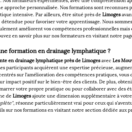
. Nos formateurs expérimentés, avec une compréhension app
 approche personnalisée. Nos formations sont reconnues pour
que intensive. Par ailleurs, être situé près de 
Limoges
 avan
 détendue pour favoriser votre apprentissage. Nous sommes 
ulement améliorent vos compétences professionnelles mais 
ez en savoir plus sur nos formateurs en visitant notre page
une formation en drainage lymphatique ?
ante en drainage lymphatique près de Limoges
 avec 
Les Mou
s participants acquièrent une expertise précieuse, augmenta
centrés sur l'amélioration des compétences pratiques, vous
r impact positif sur le bien-être des clients. De plus, obteni
émarrer votre propre pratique ou pour collaborer avec des ét
he de 
Limoges
 ajoute une dimension supplémentaire à votre
mplète"
, résonne particulièrement vrai pour ceux qui s'aventu
s sur nos formations en visitant notre section dédiée aux pr