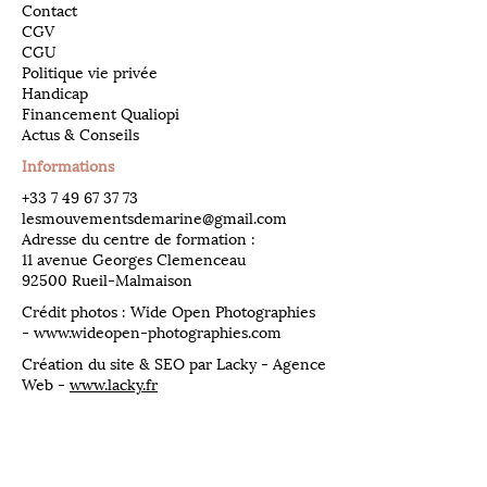
Contact
CGV
CGU
Politique vie privée
Handicap
Financement Qualiopi
Actus & Conseils
Informations
​+33
7 49 67 37 73
lesmouvementsdemarine@gmail.com
Adresse du centre de formation :
11 avenue Georges Clemenceau
92500 Rueil-Malmaison
Crédit photos : Wide Open Photographies
-
www.wideopen-photographies.com
Création du site & SEO par Lacky - Agence
Web -
www.lacky.fr