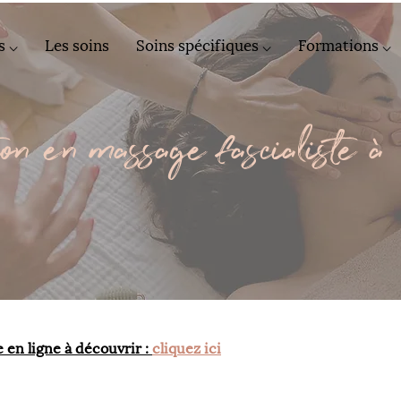
s ⌵
Les soins
Soins spécifiques ⌵
Formations ⌵
on en massage fascialiste à
 en ligne à découvrir : 
cliquez ici