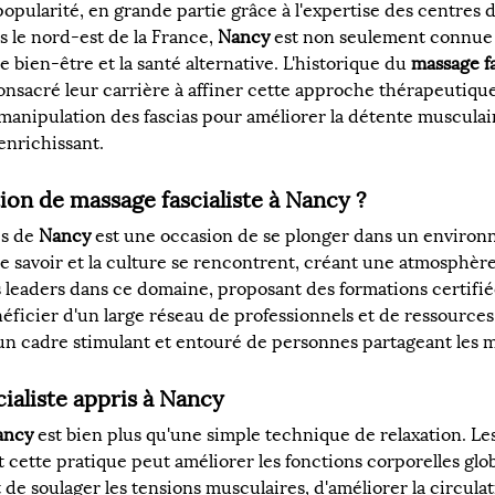
 popularité, en grande partie grâce à l'expertise des centre
s le nord-est de la France, 
Nancy
 est non seulement connue 
bien-être et la santé alternative. L'historique du 
massage fa
onsacré leur carrière à affiner cette approche thérapeutique
anipulation des fascias pour améliorer la détente musculaire 
enrichissant.
on de massage fascialiste à Nancy ?
s de 
Nancy
 est une occasion de se plonger dans un enviro
 le savoir et la culture se rencontrent, créant une atmosphè
es leaders dans ce domaine, proposant des formations certifié
énéficier d'un large réseau de professionnels et de ressources
n cadre stimulant et entouré de personnes partageant les m
cialiste appris à Nancy
ancy
 est bien plus qu'une simple technique de relaxation. Le
ette pratique peut améliorer les fonctions corporelles globa
 de soulager les tensions musculaires, d'améliorer la circulat