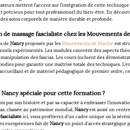
rmateurs mettent l'accent sur l'intégration de cette technique
out précieux pour tout professionnel du bien-être. En découvr
des soins corporels de manière durable et profonde.
on de massage fascialiste chez les Mouvements de
s de 
Nancy
 proposée par les 
Mouvements de Marine
 est st
nels expérimentés. Les modules couvrent des aspects théori
nipulation des fascias. Les cours incluent des démonstratio
ondies pour garantir une maîtrise totale des techniques. L'
accueillant et de matériel pédagogique de premier ordre, ce q
de Nancy spéciale pour cette formation ?
a fois par son histoire et par sa capacité à embrasser l'innova
s, classée au patrimoine mondial, 
Nancy
 est aussi un centre
fascialiste
 ici, vous profiterez d'un cadre unique où la séréni
les européennes fait de 
Nancy
 un point d'accès stratégique p