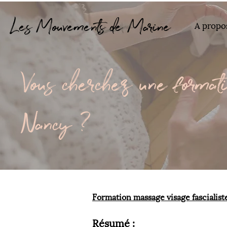
Les Mouvements de Marine
A propo
Vous cherchez une formati
Nancy ?
Formation massage visage fascialiste
Résumé :