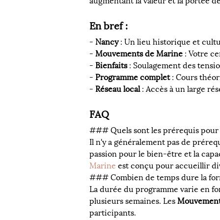
augmentant la valeur et la portée d
En bref :
- 
Nancy
 : Un lieu historique et cult
- 
Mouvements de Marine
 : Votre c
- 
Bienfaits
 : Soulagement des tensio
- 
Programme complet
 : Cours théo
- 
Réseau local
 : Accès à un large ré
FAQ
### Quels sont les prérequis pour 
Il n'y a généralement pas de prére
passion pour le bien-être et la cap
Marine
 est conçu pour accueillir d
### Combien de temps dure la form
La durée du programme varie en fonc
plusieurs semaines. Les 
Mouvement
participants.