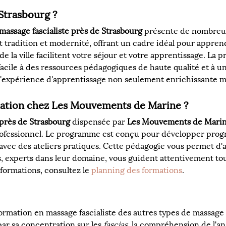
Strasbourg ?
massage fascialiste près de Strasbourg
 présente de nombreux 
radition et modernité, offrant un cadre idéal pour apprendr
 de la ville facilitent votre séjour et votre apprentissage. La 
acile à des ressources pédagogiques de haute qualité et à un 
 l'expérience d'apprentissage non seulement enrichissante ma
ation chez Les Mouvements de Marine ?
 près de Strasbourg
 dispensée par 
Les Mouvements de Mari
fessionnel. Le programme est conçu pour développer prog
avec des ateliers pratiques. Cette pédagogie vous permet d'
, experts dans leur domaine, vous guident attentivement tou
 formations, consultez le 
planning des formations
.
rmation en massage fascialiste des autres types de massage
par sa concentration sur les 
fascias
, la compréhension de l'ana