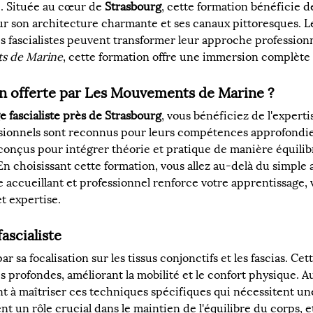
. Située au cœur de 
Strasbourg
, cette formation bénéficie de
ur son architecture charmante et ses canaux pittoresques. Le
fascialistes peuvent transformer leur approche professionne
s de Marine
, cette formation offre une immersion complète 
on offerte par Les Mouvements de Marine ?
 fascialiste près de Strasbourg
, vous bénéficiez de l'expert
ssionnels sont reconnus pour leurs compétences approfondies
 conçus pour intégrer théorie et pratique de manière équilibr
En choisissant cette formation, vous allez au-delà du simple 
 accueillant et professionnel renforce votre apprentissage, 
t expertise.
ascialiste
par sa focalisation sur les tissus conjonctifs et les fascias. 
es profondes, améliorant la mobilité et le confort physique. A
nt à maîtriser ces techniques spécifiques qui nécessitent u
ent un rôle crucial dans le maintien de l'équilibre du corps, e