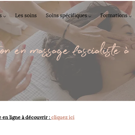
s ⌵
Les soins
Soins spécifiques ⌵
Formations ⌵
on en massage fascialiste à
 en ligne à découvrir : 
cliquez ici