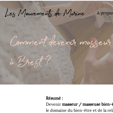
Les Mouvements de Marine
A propo
Comment devenir masseur 
à Brest ?
Résumé : 
Devenir 
masseur / masseuse bien-
le domaine du bien-être et de la rel