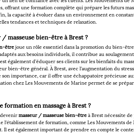
un lien de confiance avec les clients. Les Mouvements de Ma
 offrant une formation complète qui prépare les futurs ma
Enfin, la capacité à évoluer dans un environnement en consta
lles tendances et techniques de relaxation.
r / masseuse bien-être à Brest ?
n-être
 joue un rôle essentiel dans la promotion du bien-être e
daptés aux besoins individuels, il contribue au soulagement d
r est également d'éduquer ses clients sur les bienfaits du ma
r bien-être général. À Brest, avec l'augmentation du stress li
son importance, car il offre une échappatoire précieuse aux 
ation chez Les Mouvements de Marine permet de se préparer 
e formation en massage à Brest ?
 devenir 
masseur / masseuse bien-être
 à Brest nécessite d
de l'établissement de formation, comme Les Mouvements de Ma
nt. Il est également important de prendre en compte le cont