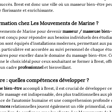
succès. Brest est donc une ville où un masseur bien-être pe
e florissante et enrichissante.
rmation chez Les Mouvements de Marine ?
uvements de Marine pour devenir 
masseur / masseuse bien-
t conçu pour répondre aux besoins individuels des étudian
on sont équipés d'installations modernes, permettant aux par
 particulière est accordée au suivi personnel de chaque étudi
res pour exceller dans le domaine du massage bien-être. Ce
e le choix idéal pour ceux souhaitant se former à Brest, off
 un cadre 
professionnel
 et bienveillant.
re : quelles compétences développer ?
e bien-être
 accompli à Brest, il est crucial de développer 
 de massage est indispensable, des plus traditionnelles aux
ce de l'anatomie humaine et une compréhension profonde de
ences
 relationnelles jouent également un rôle primordial, car