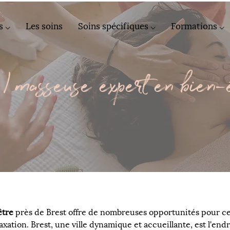
s ⌵
Les soins
Soins spécifiques ⌵
Formations ⌵
/ masseuse expert en bien-
être
 près de Brest offre de nombreuses opportunités pour ceu
axation. Brest, une ville dynamique et accueillante, est l'end