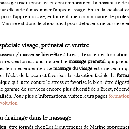
assage traditionnelles et contemporaines. La possibilité de 
car elle aide à maximiser l'apprentissage. Enfin, la localisati
nt pour l'apprentissage, entouré d'une communauté de profe
 Marine est donc le choix idéal pour débuter une carrière e
éciale visage, prénatal et ventre
asseur / masseuse bien-être
 à Brest, il existe des formati
ine. Ces formations incluent le 
massage prénatal
, qui prépa
es femmes enceintes. Le 
massage du visage
 est une techniq
l’éclat de la peau et favoriser la relaxation faciale. La 
forma
que qui lutte contre le stress et favorise le bien-être diges
ne gamme de services encore plus diversifiée à Brest, répon
isés. Pour plus d'informations, visitez leurs pages 
formation
evolution
.
du drainage dans le massage
ien-être
 formés chez Les Mouvements de Marine apprennent