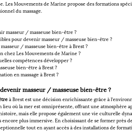
ce. Les Mouvements de Marine propose des formations spécia
sionnel du massage.
nir masseur / masseuse bien-être ?
onibles pour devenir masseur / masseuse bien-être ?
 masseur / masseuse bien-être à Brest ?
on chez Les Mouvements de Marine ?
quelles compétences développer ?
asseuse bien-être à Brest ?
mation en massage à Brest ?
 devenir masseur / masseuse bien-être ?
être
 à Brest est une décision enrichissante grâce à l'environn
un lieu où la mer est omniprésente, offrant une atmosphère ap
 histoire, mais elle propose également une vie culturelle dy
 encore plus immersive. En choisissant de se former près de c
ceptionnelle tout en ayant accès à des installations de form