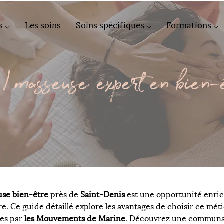
s ⌵
Les soins
Soins spécifiques ⌵
Formations ⌵
/ masseuse expert en bien-
se bien-être
 près de 
Saint-Denis
 est une opportunité enric
. Ce guide détaillé explore les avantages de choisir ce métie
es par 
les Mouvements de Marine
. Découvrez une communauté