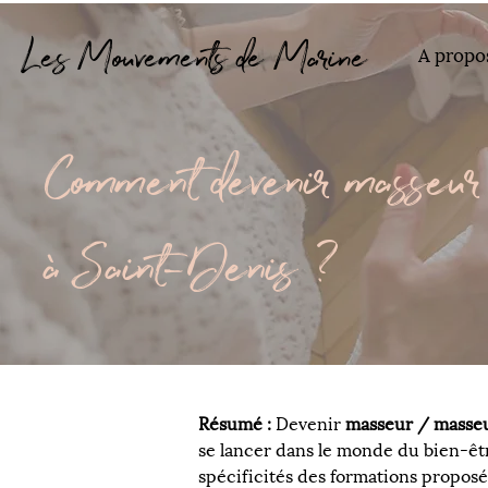
Les Mouvements de Marine
A propo
Comment devenir masseur 
à Saint-Denis ?
Résumé :
 Devenir 
masseur / masseu
se lancer dans le monde du bien-être
spécificités des formations proposé