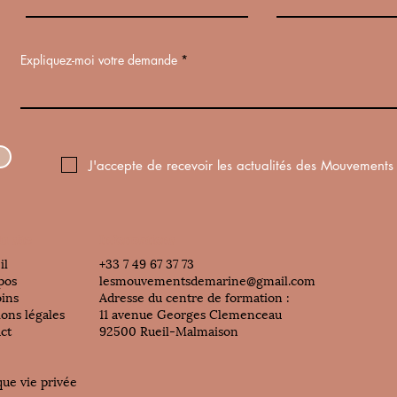
Expliquez-moi votre demande
J'accepte de recevoir les actualités des Mouvements
u site
Informations
il
​+33 7 49 67 37 73
pos
lesmouvementsdemarine@gmail.com
oins
Adresse du centre de formation :
ons légales
11 avenue Georges Clemenceau
ct
92500 Rueil-Malmaison
que vie privée