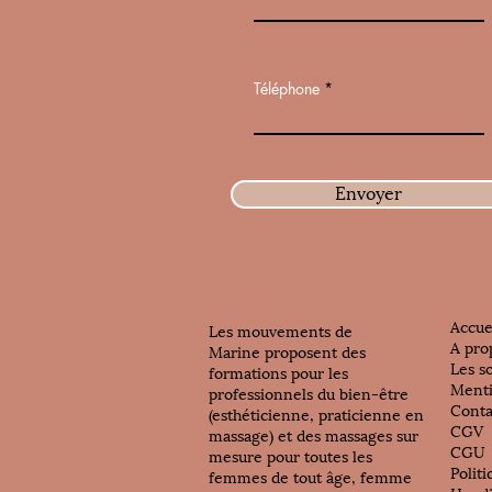
Téléphone
Envoyer
A propos
Plan d
Accue
Les mouvements de
A pro
Marine proposent des
Les s
formations pour les
Menti
professionnels du bien-être
Conta
(esthéticienne, praticienne en
CGV
massage) et des massages sur
CGU
mesure pour toutes les
Politi
femmes de tout âge, femme