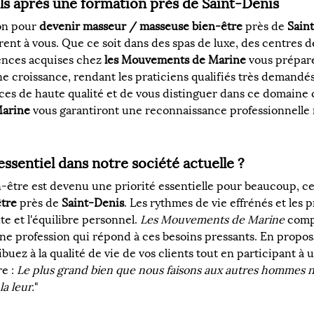
s après une formation près de Saint-Denis
on pour 
devenir masseur / masseuse bien-être
 près de 
Sain
ent à vous. Que ce soit dans des spas de luxe, des centres d
ences acquises chez 
les Mouvements de Marine
 vous prépare
e croissance, rendant les praticiens qualifiés très demandés
ices de haute qualité et de vous distinguer dans ce domaine c
Marine
 vous garantiront une reconnaissance professionnelle
essentiel dans notre société actuelle ?
être est devenu une priorité essentielle pour beaucoup, ce
tre
 près de 
Saint-Denis
. Les rythmes de vie effrénés et les
te et l'équilibre personnel. 
Les Mouvements de Marine
 comp
e profession qui répond à ces besoins pressants. En propo
ibuez à la qualité de vie de vos clients tout en participant 
e : 
Le plus grand bien que nous faisons aux autres hommes 
a leur.
"