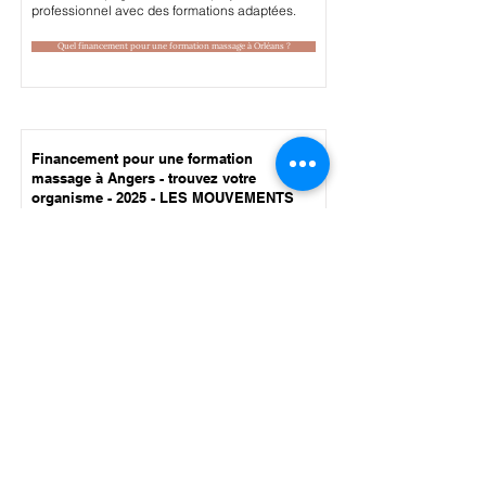
professionnel avec des formations adaptées.
Quel financement pour une formation massage à Orléans ?
Financement pour une formation
massage à Angers - trouvez votre
organisme - 2025 - LES MOUVEMENTS
DE MARINE
Vous souhaitez financer une formation massage
à Angers ? LES MOUVEMENTS DE MARINE
vous accompagne dans votre projet
professionnel avec des formations adaptées.
Quel financement pour une formation massage à Angers ?
Financement pour une formation
massage à Dijon - trouvez votre
organisme - 2025 - LES MOUVEMENTS